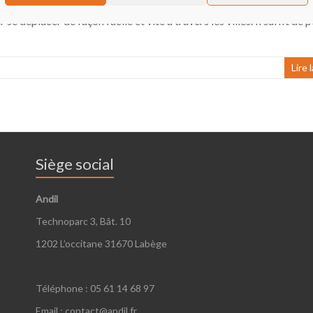
se déplacer de façon facile et vite à travers les villes. Il suffit de 
Lire 
Siège social
Andil
Technoparc 3, Bât. 10
1202 L’occitane 31670 Labège
Téléphone : 05 61 14 68 97
Email : contact@andil.fr