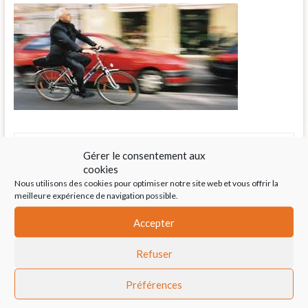
Actualités
Gérer le consentement aux
cookies
Nous utilisons des cookies pour optimiser notre site web et vous offrir la
←
Juriste-profiler.eu
meilleure expérience de navigation possible.
Accepter
Création de sites internet : comment ça marche
→
Refuser
Un projet de E-learning ?
Préférences