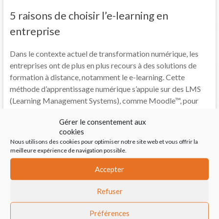
5 raisons de choisir l’e-learning en
entreprise
Dans le contexte actuel de transformation numérique, les
entreprises ont de plus en plus recours à des solutions de
formation à distance, notamment le e-learning. Cette
méthode d’apprentissage numérique s’appuie sur des LMS
(Learning Management Systems), comme Moodle™, pour
offrir
Gérer le consentement aux
cookies
Cloé Gomes
Lire la suite
Nous utilisons des cookies pour optimiser notre site web et vous offrir la
meilleure expérience de navigation possible.
La nouvelle newsletter dédiée au e-
Accepter
learning et à la digitalisation de la
Refuser
formation
Préférences