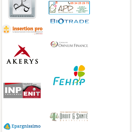
LesechosFormations
Pole Patrimonial Professionnel
Insertion Pro
Omnium finance
Akerys
FEHAPS
ENIT