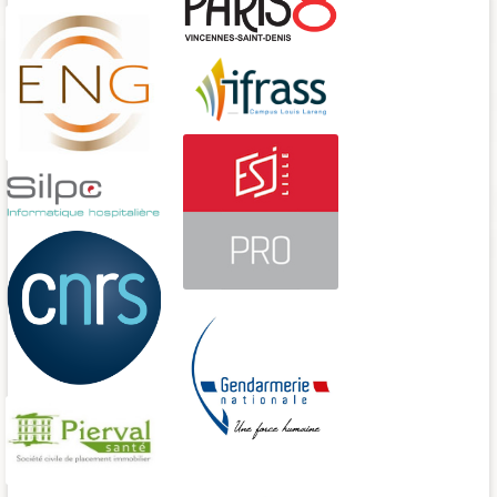
Université Paris-Est-Marne-la-Vallée
Université Paris 8
École Nationale des Greffes
SILPC
ESJ PRO
CNRS
DGGN
Pierval santé