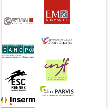
Vidéo 3/4
EM Normandie
Université Paul Sabatier
Université Jean Jaurès
CANOPE
UNJF
ESC Rennes
Le Parvis Formation
INSERM