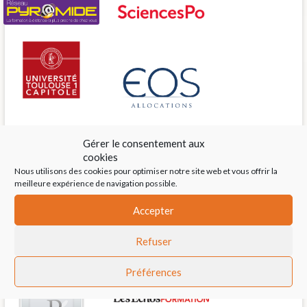
Pyramide
Sciences Po Paris
Université Toulouse 1 Capitole
Eos allocations
Gérer le consentement aux
cookies
Nous utilisons des cookies pour optimiser notre site web et vous offrir la
meilleure expérience de navigation possible.
INP
M2 Ingénierie du Patrimoine
Accepter
Refuser
APD 66
Préférences
Saliège
Patrim'Art