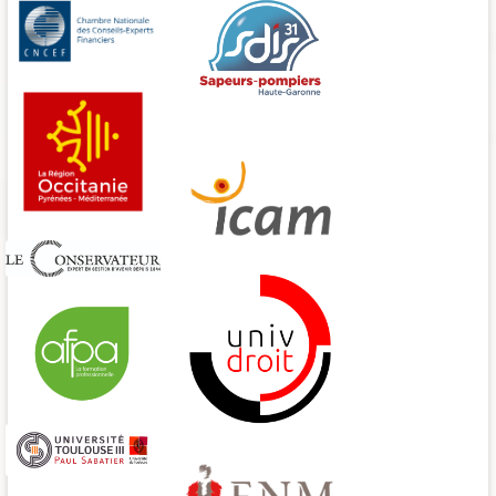
CNCEF
SDIS31
Région Occitanie
ICAM
Le conservateur
AFPA
Univ-droit
Paul Sabatier