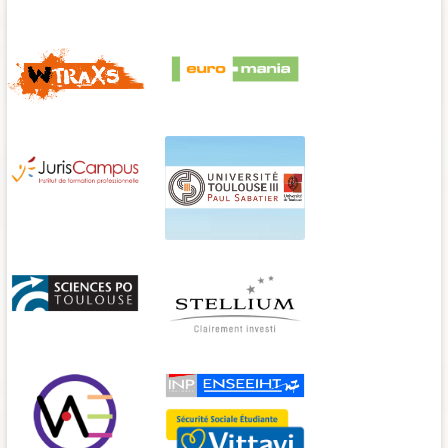
CEERDS - Droit et santé
Epargnissimo
W-Traxs
Euro-mania
JurisCampus
Université Paul Sabatier
Sciences Po TOULOUSE
Stellium
ENSEEIHT