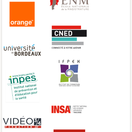
ENM
Orange
CNED
Université de Bordeaux
IFPEK
INPES
INSA