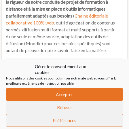
la rigueur de notre conduite de projet de formation à
distance et à la mise en place d’outils informatiques
parfaitement adaptés aux besoins
(
Chaine éditoriale
collaborative 100% web
, outil d’agrégation de contenus
normés, diffusion multi format et multi supports à partir
d’une seule et même source, adaptation des outils de
diffusion (Moodle) pour ces besoins spécifiques) sont
autant de preuve de notre savoir-faire en la matière.
2011
Gérer le consentement aux
cookies
Nous utilisons des cookies pour optimiser notre site web et vous offrir la
meilleure expérience de navigation possible.
←
La rentrée du E-learning
Accepter
Sciences Po Paris choisit ANDIL
→
Refuser
Un projet de E-learning ?
Préférences