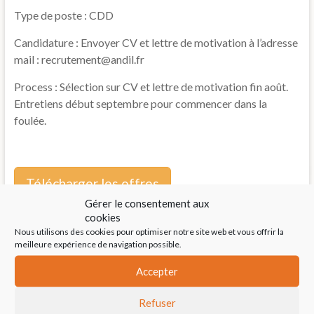
Type de poste : CDD
Candidature : Envoyer CV et lettre de motivation à l’adresse
mail : recrutement@andil.fr
Process : Sélection sur CV et lettre de motivation fin août.
Entretiens début septembre pour commencer dans la
foulée.
Télécharger les offres
Gérer le consentement aux
cookies
2020
,
Actualités
Nous utilisons des cookies pour optimiser notre site web et vous offrir la
meilleure expérience de navigation possible.
Accepter
←
Ils nous (re)font confiance en 2019/2020 !
Refuser